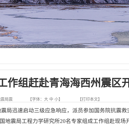
工作组赶赴青海海西州震区
地震局震
【字体：
大
中
小
】
【
打印本文
】
国地震局迅速启动三级应急响应，派员参加国务院抗震
国地震局工程力学研究所20名专家组成工作组赴现场