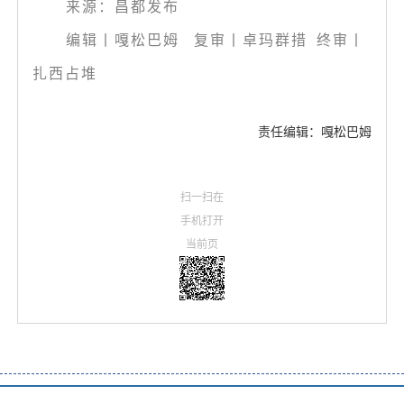
来源：昌都发布
编辑丨嘎松巴姆 复审丨卓玛群措 终审丨
扎西占堆
责任编辑：嘎松巴姆
扫一扫在
手机打开
当前页