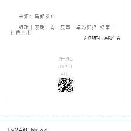
来源：昌都发布
编辑丨索朗仁青
复审丨卓玛群措 终审丨
扎西占堆
责任编辑：索朗仁青
扫一扫在
手机打开
当前页
|
网站声明
|
网站地图