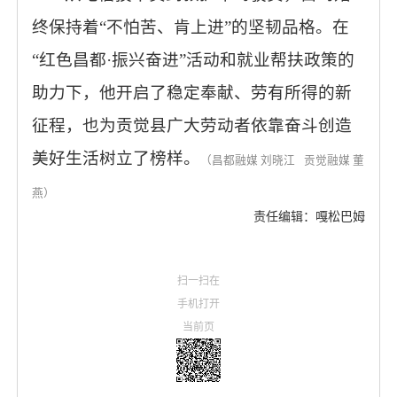
终保持着“不怕苦、肯上进”的坚韧品格。在
“红色昌都·振兴奋进”活动和就业帮扶政策的
助力下，他开启了稳定奉献、劳有所得的新
征程，也为贡觉县广大劳动者依靠奋斗创造
美好生活树立了榜样。
（昌都融媒
刘晓江
贡觉融媒 董
燕）
责任编辑：嘎松巴姆
扫一扫在
手机打开
当前页