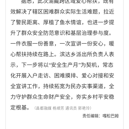
据悉，此次渝藏跨区域爱心帮扶，既有
效解决了辖区困难群众实际生活难题，拉近
了警民距离、厚植了鱼水情谊，也进一步提
升了群众安全防范意识和基层治理参与度。
一件衣服一份善意，一次宣讲一份安心，暖
心帮扶持续在路上。滨达乡派出所负责人表
示，下一步将以
“安全生产月”为契机，常态
化开展入户走访、困难摸排、爱心对接和安
全宣讲工作，持续拓宽为民办实事渠道，全
力守护群众生命财产安全，夯实乡村平安稳
定根基。
（昌都融媒
杨顺芳
通讯员
郭艳玲）
责任编辑：嘎松巴姆