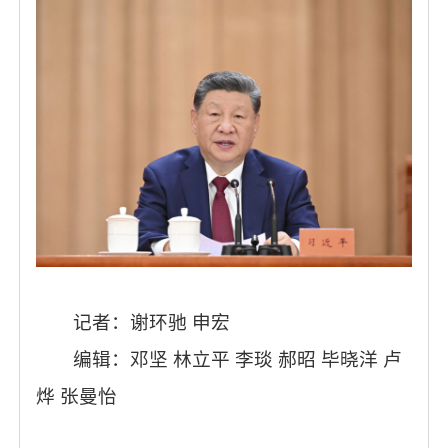
记者：谢环驰
申宏
编辑：邓坚
林立平
李琰
郝昭
毕晓洋
卢
烨
张曼怡